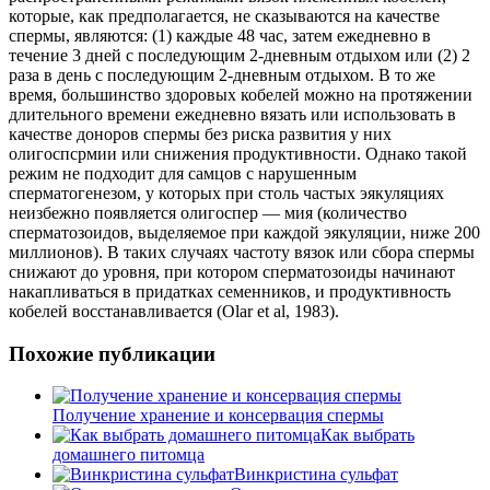
которые, как предполагается, не сказываются на качестве
спермы, являются: (1) каждые 48 час, затем ежедневно в
течение 3 дней с последующим 2-дневным отдыхом или (2) 2
раза в день с последующим 2-дневным отдыхом. В то же
время, большинство здоровых кобелей можно на протяжении
длительного времени ежедневно вязать или использовать в
качестве доноров спермы без риска развития у них
олигоспсрмии или снижения продуктивности. Однако такой
режим не подходит для самцов с нарушенным
сперматогенезом, у которых при столь частых эякуляциях
неизбежно появляется олигоспер — мия (количество
сперматозоидов, выделяемое при каждой эякуляции, ниже 200
миллионов). В таких случаях частоту вязок или сбора спермы
снижают до уровня, при котором сперматозоиды начинают
накапливаться в придатках семенников, и продуктивность
кобелей восстанавливается (Olar et al, 1983).
Похожие публикации
Получение хранение и консервация спермы
Как выбрать
домашнего питомца
Винкристина сульфат