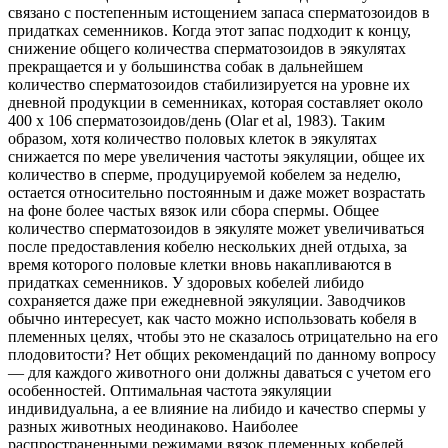
связано с постепенным истощением запаса сперматозоидов в
придатках семенников. Когда
этот запас подходит к концу,
снижение общего количества сперматозоидов в эякулятах
прекращается и у большинства собак в дальнейшем
количество сперматозоидов стабилизируется на уровне их
дневной продукции в семенниках, которая составляет около
400 х 106 сперматозоидов/день (Olar et al, 1983). Таким
образом, хотя количество половых клеток в эякулятах
снижается по мере увеличения частоты эякуляции, общее их
количество в сперме, продуцируемой кобелем за неделю,
остается относительно постоянным и даже может возрастать
на фоне более частых вязок или сбора спермы. Общее
количество сперматозоидов в эякуляте может увеличиваться
после предоставления кобелю нескольких дней отдыха, за
время которого половые клетки вновь накапливаются в
придатках семенников. У здоровых кобелей либидо
сохраняется даже при ежедневной эякуляции. Заводчиков
обычно интересует, как часто можно использовать кобеля в
племенных целях, чтобы это не сказалось отрицательно на его
плодовитости? Нет общих рекомендаций по данному вопросу
— для каждого животного они должны даваться с учетом его
особенностей. Оптимальная частота эякуляции
индивидуальна, а ее влияние на либидо и качество спермы у
разных животных неодинаково. Наиболее
распространенными режимами вязок племенных кобелей,