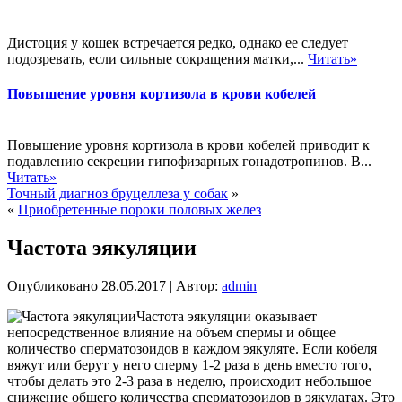
Дистоция у кошек встречается редко, однако ее следует
подозревать, если сильные сокращения матки,...
Читать»
Повышение уровня кортизола в крови кобелей
Повышение уровня кортизола в крови кобелей приводит к
подавлению секреции гипофизарных гонадотропинов. В...
Читать»
Точный диагноз бруцеллеза у собак
»
«
Приобретенные пороки половых желез
Частота эякуляции
Опубликовано
28.05.2017
|
Автор:
admin
Частота эякуляции оказывает
непосредственное влияние на объем спермы и общее
количество сперматозоидов в каждом эякуляте. Если кобеля
вяжут или берут у него сперму 1-2 раза в день вместо того,
чтобы делать это 2-3 раза в неделю, происходит небольшое
снижение общего количества сперматозоидов в эякулатах. Это