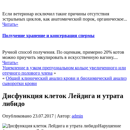
Если ветеринар исключил такие причины отсутствия
эстральных циклов, как анатомический порок, органическое...
Читать»
Получение хранение и консервация спермы
Ручной способ получения. По оценкам, примерно 20% котов
можно приучить эякулировать в искусственную вагину....
Читать»
Ущемление в узком препуциальном кольце увеличенного или
отечного полового члена
»
«
Общий клинический анализ крови и биохимический анализ
сыворотки крови
Дисфункция клеток Лейдига и утрата
либидо
Опубликовано
23.07.2017
|
Автор:
admin
Нарушение