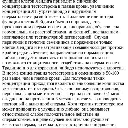
функции клеток Лейдига приводит к снижению
концентрации тестостерона в плазме крови, увеличению
концентрации ЛГ, утрате либидо и нарушениям
сперматогенеза разной тяжести. Подавление или потеря
функции клеток Лейдига обычно сопровождается
прекращением сперматогенеза и, как правило, обусловлена
гормональными расстройствами, инфекцией, воспалением,
неоплазией или тестикулярной дегенерацией. Случаи
первичной патологии семенников с поражением только
клеток Лейдига и не затрагивающей семявыносящие протоки
крайне редки. Лечение, направленное на нормализацию
либидо, следует применять с осторожностью из-за его
возможного отрицательного воздействия на сперматогенез.
Традиционно для коррекции либидо используются андрогены.
В норме концентрация тестостерона в семенниках в 50-100
раз выше, чем в плазме крови. Для получения таких
концентраций приходится вводить очень большие количества
экзогенного тестостерона. Согласно одному из протоколов,
пероральная доза метилтестос — терона составляет 0,1 мг/кг
ежедневно на протяжении 3 месяцев, после чего проводится
повторный анализ проб спермы. Хотя терапия тестостероном
может приводить к улучшению либидо, она оказывает
относительно слабое положительное действие на
сперматогенез, а в ряде случаев значительно ухудшает
качество спермы, возможно, из-за вторичного подавления