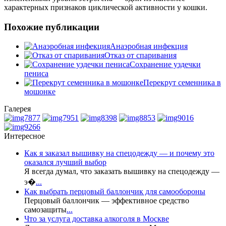
характерных признаков циклической активности у кошки.
Похожие публикации
Анаэробная инфекция
Отказ от спаривания
Сохранение уздечки
пениса
Перекрут семенника в
мошонке
Галерея
Интересное
Как я заказал вышивку на спецодежду — и почему это
оказался лучший выбор
Я всегда думал, что заказать вышивку на спецодежду —
э�
...
Как выбрать перцовый баллончик для самообороны
Перцовый баллончик — эффективное средство
самозащиты
...
Что за услуга доставка алкоголя в Москве