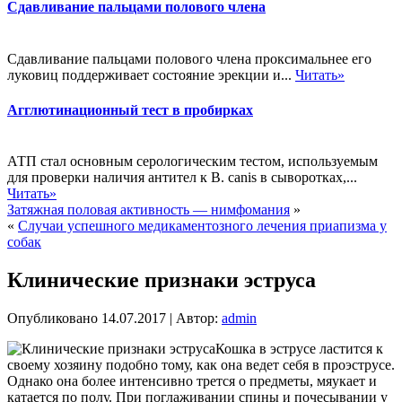
Сдавливание пальцами полового члена
Сдавливание пальцами полового члена проксимальнее его
луковиц поддерживает состояние эрекции и...
Читать»
Агглютинационный тест в пробирках
АТП стал основным серологическим тестом, используемым
для проверки наличия антител к В. canis в сыворотках,...
Читать»
Затяжная половая активность — нимфомания
»
«
Случаи успешного медикаментозного лечения приапизма у
собак
Клинические признаки эструса
Опубликовано
14.07.2017
|
Автор:
admin
Кошка в эструсе ластится к
своему хозяину подобно тому, как она ведет себя в проэструсе.
Однако она более интенсивно трется о предметы, мяукает и
катается по полу. При поглаживании спины и почесывании у