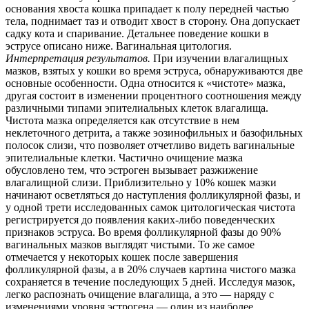
основания хвоста кошка припадает к полу передней частью
тела, поднимает таз и отводит хвост в сторону. Она допускает
садку кота и спаривание. Детальнее поведение кошки в
эструсе
описано ниже. Вагинальная цитология.
Интерпретация результатов.
При изучении влагалищных
мазков, взятых у кошки во время эструса, обнаруживаются две
основные особенности. Одна относится к «чистоте» мазка,
другая состоит в изменении процентного соотношения между
различными типами эпителиальных клеток влагалища.
Чистота мазка определяется как отсутствие в нем
неклеточного детрита, а также эозинофильных и базофильных
полосок слизи, что позволяет отчетливо видеть вагинальные
эпителиальные клетки. Частично очищение мазка
обусловлено тем, что эстроген вызывает разжижение
влагалищной слизи. Приблизительно у 10% кошек мазки
начинают осветляться до наступления фолликулярной фазы, и
у одной трети исследованных самок цитологическая чистота
регистрируется до появления каких-либо поведенческих
признаков эструса. Во время фолликулярной фазы до 90%
вагинальных мазков выглядят чистыми. То же самое
отмечается у некоторых кошек после завершения
фолликулярной фазы, а в 20% случаев картина чистого мазка
сохраняется в течение последующих 5 дней. Исследуя мазок,
легко распознать очищение влагалища, а это — наряду с
изменениями уровня эстрогена — один из наиболее