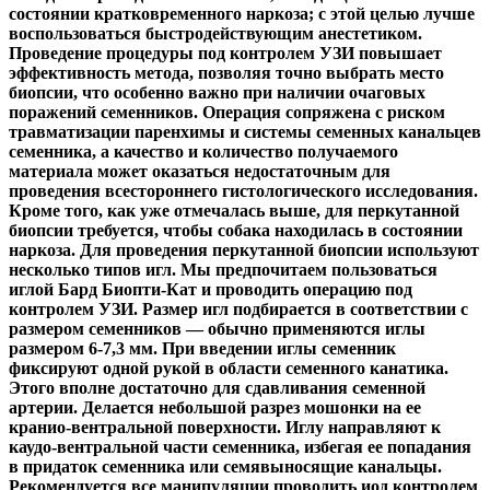
состоянии кратковременного наркоза; с этой целью лучше
воспользоваться быстродействующим анестетиком.
Проведение процедуры под контролем УЗИ повышает
эффективность метода, позволяя точно выбрать место
биопсии, что особенно важно при наличии очаговых
поражений
семенников. Операция сопряжена с риском
травматизации паренхимы и системы семенных канальцев
семенника, а качество и количество получаемого
материала может оказаться недостаточным для
проведения всестороннего гистологического исследования.
Кроме того, как уже отмечалась выше, для перкутанной
биопсии требуется, чтобы собака находилась в состоянии
наркоза. Для проведения перкутанной биопсии используют
несколько типов игл. Мы предпочитаем пользоваться
иглой Бард Биопти-Кат и проводить операцию под
контролем УЗИ. Размер игл подбирается в соответствии с
размером семенников — обычно применяются иглы
размером 6-7,3 мм. При введении иглы семенник
фиксируют одной рукой в области семенного канатика.
Этого вполне достаточно для сдавливания семенной
артерии. Делается небольшой разрез мошонки на ее
кранио-вентральной поверхности. Иглу направляют к
каудо-вентральной части семенника, избегая ее попадания
в придаток семенника или семявыносящие канальцы.
Рекомендуется все манипуляции проводить иод контролем