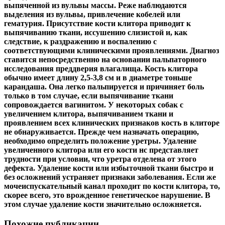
выпяченной из вульвы массы. Реже наблюдаются
выделения из вульвы, привлечение кобелей или
гематурия. Присутствие кости клитора приводит к
выпячиванию ткани, иссушению слизистой и, как
следствие, к раздражению и воспалению с
соответствующими клиническими проявлениями. Диагноз
ставится непосредственно на основании пальпаторного
исследования преддверия влагалища. Кость клитора
обычно имеет длину 2,5-3,8 см и в диаметре тоньше
карандаша. Она легко пальпируется и причиняет боль
только в том случае, если выпячивание ткани
сопровождается вагинитом. У некоторых собак с
увеличением клитора, выпячиванием ткани и
проявлением всех клинических признаков кость в клиторе
не обнаруживается. Прежде чем назначать операцию,
необходимо определить положение уретры. Удаление
увеличенного клитора или его кости нс представляет
трудности при условии, что уретра отделена от этого
дефекта. Удаление кости или избыточной ткани быстро и
без осложнений устраняет признаки заболевания. Если же
мочеиспускательный канал проходит по кости клитора, то,
скорее всего, это врожденное генетическое нарушение. В
этом случае удаление кости значительно осложняется.
Похожие публикации