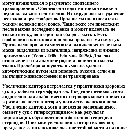
могут изъязвляться в результате спонтанного
травмирования. Обычно они сидят на тонкой ножке и
редко вызывают осложнения. Их хирургическое удаление
несложно и целесообразно. Пролапс матки относится к
редким осложнением родов. Чаше всего это происходит
после
выхода последнего щенка и может включать не
только шейку, но и один или оба рога матки. Есть
сообщения о частичном и полном пролапсе матки у сук.
Признаками пролапса являются выпяченная из вульвы
масса, выделения из влагалища, напряжение и лизание
промежности (Wood, 1986; Johnson, 1989а). Диагноз
основывается на анамнезе родов и появлении массы
ткани. Пролабированную ткань можно удалить
хирургическим путем или вправить руками, если она
выглядит жизнеспособной и не травмирована
Увеличение клитора встречается у практически здоровых
сук и у кобелей-гермафродитов. Введение щенным сукам
андрогенов или анаболических стероидов может привести
к развитию кости клитора у потомства женского пола.
Увеличение клитора, хотя и не всегда распознаваемое,
бывает у сук с гиперкортицизмом как результат
вирилизации, обусловленной избыточной секрецией
стероидов. Признаки увеличения клитора включают,
прежде всего, интенсивное лизание этой области и наличие