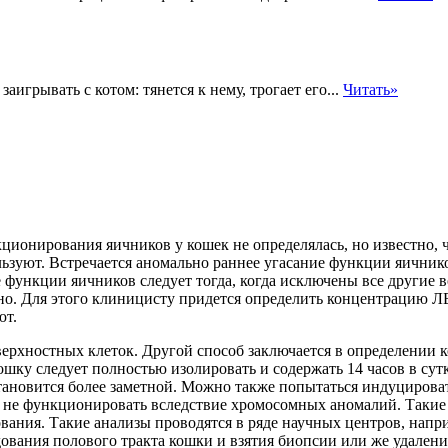
аигрывать с котом: тянется к нему, трогает его...
Читать»
ионирования яичников у кошек не определялась, но известно, ч
ользуют. Встречается аномально раннее угасание функции яични
е функции яичников следует
тогда, когда исключены все другие 
но. Для этого клиницисту придется определить концентрацию Л
ют.
ерхностных клеток. Другой способ заключается в определении к
шку следует полностью изолировать и содержать 14 часов в сутк
становится более заметной. Можно также попытаться индуциров
не функционировать вследствие хромосомных аномалий. Такие 
вания. Такие анализы проводятся в ряде научных центров, нап
ования полового тракта кошки и взятия биопсии или же удален