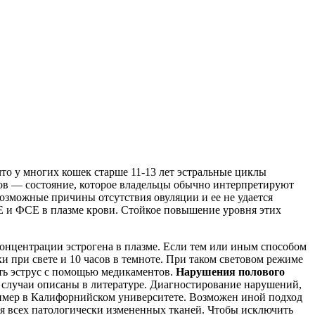
то у многих кошек старше 11-13 лет эстральные циклы
ков — состояние, которое владельцы обычно интерпретируют
возможные причины отсутствия овуляции и ее не удается
Е и ФСЕ в плазме крови. Стойкое повышение уровня этих
онцентрации эстрогена в плазме. Если тем или иным способом
и при свете и 10 часов в темноте. При таком световом режиме
ать эструс с помощью медикаментов.
Нарушения полового
случаи описаны в литературе. Диагностирование нарушений,
ример в Калифорнийском университете. Возможен иной подход
ия всех патологически измененных тканей. Чтобы исключить