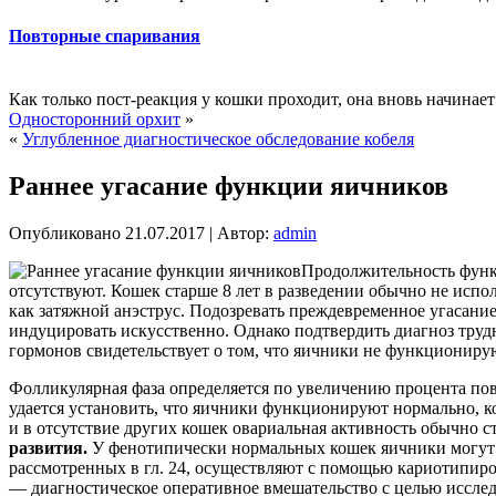
Повторные спаривания
Как только пост-реакция у кошки проходит, она вновь начинает з
Односторонний орхит
»
«
Углубленное диагностическое обследование кобеля
Раннее угасание функции яичников
Опубликовано
21.07.2017
|
Автор:
admin
Продолжительность функц
отсутствуют. Кошек старше 8 лет в разведении обычно не исп
как затяжной анэструс. Подозревать преждевременное угасани
индуцировать искусственно. Однако подтвердить диагноз труд
гормонов свидетельствует о том, что яичники не функциониру
Фолликулярная фаза определяется по увеличению процента пов
удается установить, что яичники функционируют нормально, ко
и в отсутствие других кошек овариальная активность обычно 
развития.
У фенотипически нормальных кошек яичники могут 
рассмотренных в гл. 24, осуществляют с помощью кариотипиро
— диагностическое оперативное вмешательство с целью исслед