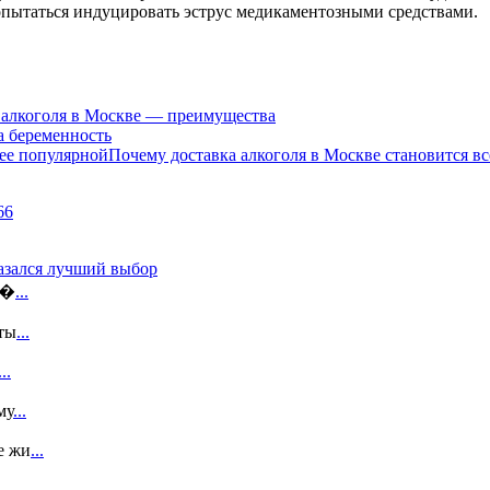
опытаться индуцировать эструс медикаментозными средствами.
 алкоголя в Москве — преимущества
а беременность
Почему доставка алкоголя в Москве становится в
казался лучший выбор
э�
...
ты
...
...
му
...
е жи
...