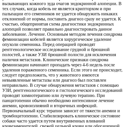
вызывающих кожного зуда очагов эндокринной алопеции. В
тех случаях, когда кобель не является крипторхом и при
пальпации его семенников не удается обнаружить никаких
отклонений от нормы, поставить диагноз сразу не удается.
К
счастью, общепринятая схема диагностики эндокринных
алопеций позволяет правильно диагностировать данное
заболевание. Лечение. Основным методом лечения синдрома
феминизации кобелей является хирургическое удаление
опухоли семенника. Перед операцией проводят
рентгенологическое исследование грудной и брюшной
полостей, а также УЗИ брюшной полости для исключения
наличия метастазов. Клинические признаки синдрома
феминизации начинают пропадать через 4-6 недель после
удаления пораженного семенника. Если этого не происходит,
следует предположить, что у животного имеются
невыявленные метастазы или диагноз был поставлен
неправильно. В случае обнаружения метастазов с помощью
УЗИ, рентгенологического и гистологического исследований
проводят химиотерапию или лучевую терапию. При
панцитопении обычно необходимо интенсивное лечение
анемии, кровоизлияний и вторичных инфекций.
Первоначальный курс терапии зависит от тяжести анемии и
тромбоцитопении. Стабилизировать клиническое состояние
собаки часто удается путем внутривенных вливаний
кровезаменителей, свежей цельной крови или обогащенной