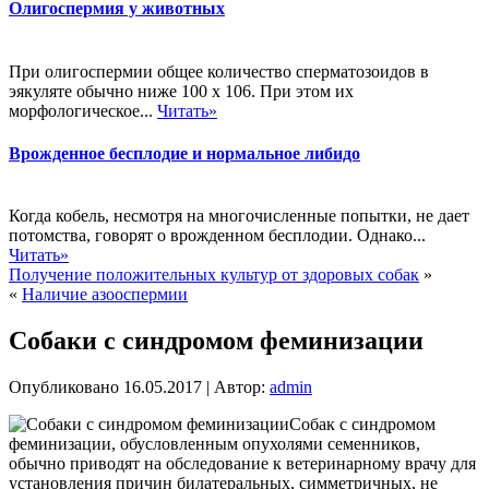
Олигоспермия у животных
При олигоспермии общее количество сперматозоидов в
эякуляте обычно ниже 100 х 106. При этом их
морфологическое...
Читать»
Врожденное бесплодие и нормальное либидо
Когда кобель, несмотря на многочисленные попытки, не дает
потомства, говорят о врожденном бесплодии. Однако...
Читать»
Получение положительных культур от здоровых собак
»
«
Наличие азооспермии
Собаки с синдромом феминизации
Опубликовано
16.05.2017
|
Автор:
admin
Собак с синдромом
феминизации, обусловленным опухолями семенников,
обычно приводят на обследование к ветеринарному врачу для
установления причин билатеральных, симметричных, не