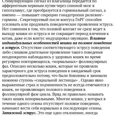
Стимулирующий сигнал из влагалища передается по
афферентным нервным путям через спинной мозг в
гипоталамус, где преобразуется в гормональный сигнал, а
именно — повышает секрецию гонадотропин рилизинг-
гормона
. Секретируемый после коитуса ГнРГ способен
усиливать или продлевать поведенческие проявления эструса.
Нет сомнения в том, что половой контакт не сразу ведет к
выходу кошки из эструса и не сокращает период влечения к
котам, даже если коитус индуцировал овуляцию.
Влияние
индивидуальных особенностей кошки на половое поведение
в эструсе.
Отсутствие соответствующего эструсу поведения
либо слишком длительное проявление такого поведения
неоднократно наблюдались у здоровых кошек во время
регулярно повторяющихся, «нормальных» фолликулярных
фаз. Описано несколько кошек, которые не проявляли
характерного для эструса поведения в ожидаемый срок
предположительно потому, что были боязливы и занимали
нижнюю ступень «социальной лестницы» . Однако явно
выраженные страх и подчиненность не всегда отмечаются у
кошек, не проявляющих полового поведения в
фолликулярной фазе цикла. Вряд ли правильно называть
таких кошек ненормальными. Многие кошки, у которых в
течение одного сезона отсутствует половое поведение,
начинают вести себя нормально в последующие сезоны.
Затяжной эструс.
Это еще одно отклонение, иногда