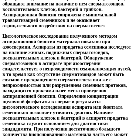
обращают внимание на наличие в нем сперматозоидов,
воспалительных клеток, бактерий и грибков.
Аспирационная биопсия сопряжена с минимальной
травматизацией
семенников и не оказывает
отрицательного воздействия на сперматогенез
Цитологическое исследование полученного методом
аспирационной биопсии материала показано при
азооспермии. Аспираты из придатка семенника исследуют
на наличие живых, подвижных сперматозоидов,
воспалительных клеток и бактерий. Обнаружение
сперматозоидов в аспирате при азооспермии
свидетельствует о непроходимости семявыносящих путей,
в то время как отсутствие сперматозоидов может быть
связано с прекращением сперматогенеза или же с
непроходимостью или разрушением семенных протоков,
находящихся проксимальнее места проведения
аспирационной биопсии. Определение концентрации
щелочной фосфатазы в сперме и результаты
цитологического исследования аспирата или биоптата
семенников позволяет уточнить диагноз. Наличие
воспалительных клеток и бактерий в аспирате придатка
семенника служит основанием для диагностики
эпидидимита. При получении достаточного большого
количества биопсированного материала часть его может