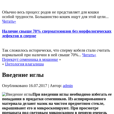
Обычно весь процесс родов не представляет для кошки
особой трудности. Большинство кошек ищут для этой цели...
Читать»
Наличие свыше 70% сперматозоидов без морфологических
дефектов в сперме
Так сложилось исторически, что сперму кобеля стали считать
нормальной при наличии в ней свыше 70%...
Читать»
Перекрут семенника в мошонке
»
«
Цитология влагалища
Введение иглы
Опубликовано
16.07.2017
|
Автор:
admin
При введении иглы необходимо избегать ее
попадания в придатки семенников. Из аспирированного
материала делают мазок на чистом предметном стекле,
окрашивают его и микроскопируют. При просмотре
препарата под световым микроскопом в первую очередь