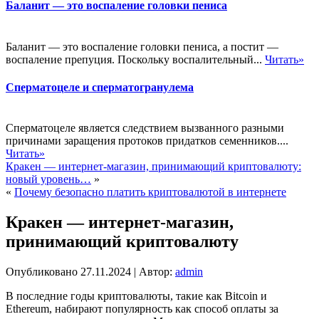
Баланит — это воспаление головки пениса
Баланит — это воспаление головки пениса, а постит —
воспаление препуция. Поскольку воспалительный...
Читать»
Сперматоцеле и сперматогранулема
Сперматоцеле является следствием вызванного разными
причинами заращения протоков придатков семенников....
Читать»
Кракен — интернет-магазин, принимающий криптовалюту:
новый уровень…
»
«
Почему безопасно платить криптовалютой в интернете
Кракен — интернет-магазин,
принимающий криптовалюту
Опубликовано
27.11.2024
|
Автор:
admin
В последние годы криптовалюты, такие как Bitcoin и
Ethereum, набирают популярность как способ оплаты за