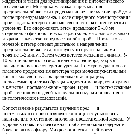
жидкости и ткани для культивирования и цитологического
исследования. Методика массажа и промывания
предстательной железы предусматривает получение проб до и
после процедуры массажа. После очередного мочеиспускания
производят катетеризацию мочевого пузыря в асептических
условиях. Его опорожняют, затем промывают 5 -10 мл
стерильного
физиологического раствора, который отсасывают
и хранят в качестве «иредмассажной» пробы. После этого
мочевой катетер отводят дистально в направлении
предстательной железы, которую массируют пальцами в
течение 1-2 минут. Затем через катетер медленно вливают 5-
10 мл стерильного физиологического раствора, закрыв
пальцем наружное отверстие уретры. По мере медленного и
плавного продвижения катетера через мочеиспускательный
канал в мочевой пузырь продолжают аспирацию, а
получаемые при этом образцы жидкости маркируют и хранят
в качестве «постмассажной» пробы. Пред — и постмассажные
пробы используют для бактериального культивирования и
цитологических исследований.
Сопоставление результатов изучения пред — и
постмассажных проб позволяет клиницисту установить
наличие или отсутствие патологии предстательной железы. У
здоровых собак постмассажная проба не должна содержать
бактериальную флору. Микроскопически в ней могут