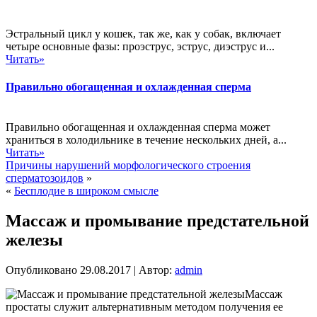
Эстральный цикл у кошек, так же, как у собак, включает
четыре основные фазы: проэструс, эструс, диэструс и...
Читать»
Правильно обогащенная и охлажденная сперма
Правильно обогащенная и охлажденная сперма может
храниться в холодильнике в течение нескольких дней, а...
Читать»
Причины нарушений морфологического строения
сперматозоидов
»
«
Бесплодие в широком смысле
Массаж и промывание предстательной
железы
Опубликовано
29.08.2017
|
Автор:
admin
Массаж
простаты служит альтернативным методом получения ее