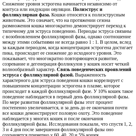
Снижение уровня эстрогена начинается независимо от
коитуса или индукции овуляции.
Полиэструс и
фолликулярная фаза.
Кошки относятся к полиэструсным
животным. Это означает, что на протяжении сезона
размножения кошка
многократно демонстрирует переход к
типичному для эструса поведению. Периоды эструса связаны
с возобновлением фолликулярной фазы, однако соотношение
между этими событиями не всегда равно 1 : 1. В целом, вслед
за каждым периодом, когда концентрация эстрогена достигает
пика, происходит ее снижение до исходного уровня. Это
показывает, что многократно повторяющееся развитие,
созревание и дегенерация фолликулов у кошек носит четкий
волнообразный характер.
Связь поведенческих проявлений
эструса с фолликулярной фазой.
Выраженность
характерного для эструса поведения кошки коррелирует с
повышением концентрации эстрогена в плазме, которое
происходит в каждой фолликулярной фазе. У 10% кошек такое
поведение наблюдается в первый день фолликулярной фазы.
По мере развития фолликулярной фазы этот процент
постепенно увеличивается, и за день до ее окончания почти
все кошки демонстрируют половую охоту. Это поведение
наблюдается у многих кошек и после окончания
фолликулярной фазы. Исследования показали, что спустя 1, 2,
3 и 4 дня после завершения фолликулярной фазы оно
сохраняется примерно у 60, 40, 20 и 5% кошек,