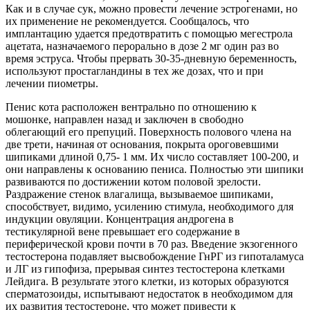
Как и в случае сук, можно провести лечение эстрогенами, но
их применение не рекомендуется. Сообщалось, что
имплантацию
удается предотвратить с помощью мегестрола
ацетата, назначаемого перорально в дозе 2 мг один раз во
время эструса. Чтобы прервать 30-35-дневную беременность,
используют простагландины в тех же дозах, что и при
лечении пиометры.
Пенис кота расположен вентрально по отношению к
мошонке, направлен назад и заключен в свободно
облегающий его препуций. Поверхность полового члена на
две трети, начиная от основания, покрыта ороговевшими
шипиками длиной 0,75- 1 мм. Их число составляет 100-200, и
они направлены к основанию пениса. Полностью эти шипики
развиваются по достижении котом половой зрелости.
Раздражение стенок влагалища, вызываемое шипиками,
способствует, видимо, усилению стимула, необходимого для
индукции овуляции. Концентрация андрогена в
тестикулярной вене превышает его содержание в
периферической крови почти в 70 раз. Введение экзогенного
тестостерона подавляет высвобождение ГнРГ из гипоталамуса
и ЛГ из гипофиза, прерывая синтез тестостерона клетками
Лейдига. В результате этого клетки, из которых образуются
сперматозоиды, испытывают недостаток в необходимом для
их развития тестостероне, что может привести к