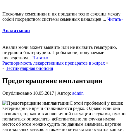
Поскольку семенники и их придатки тесно связаны между
собой посредством системы семенных канальцев,...
Читать»
Анализ мочи
Анализ мочи может выявить или не выявить гематурию,
пиурию и бактериурию. Пробы мочи, получаемые
посредством...
Читать»
Растворимость лекарственных препаратов в жирах
»
«
Тестикулярная биопсия
Предотвращение имплантации
Опубликовано
10.05.2017
|
Автор:
admin
С этой проблемой у кошек
ветеринарные врачи сталкиваются редко. Однако если она
возникла, то, как и в аналогичной ситуации с суками, нужно
попытаться определить, действительно ли случка имела
место; об этом можно судить по данным анамнеза, картине
вагинальных мазков, а также по результатам осмотра кошки.