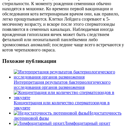
стерильности. К моменту рождения семенники обычно
находятся в мошонке. Ко времени первой вакцинации и
обследования кота ветеринарным врачом они, как правило,
легко прощупываются. Клетки Лейдига созревают к 5-
месячному возрасту, и вскоре после этого сперматозоиды
появляются в семенных канальцах. Наблюдаемая иногда
врожденная гипоплазия яичек может быть следствием
фетальной или неонатальной панлейкемии либо
хромосомных аномалий; последние чаще всего встречаются у
котов черепахового окраса.
Похожие публикации
Интерпретация результатов бактериологического
исследования органов размножения
Концентрация или количество сперматозоидов в
эякуляте
Недостаточность
лютеиновой фазы
Лимфоцитарный орхит