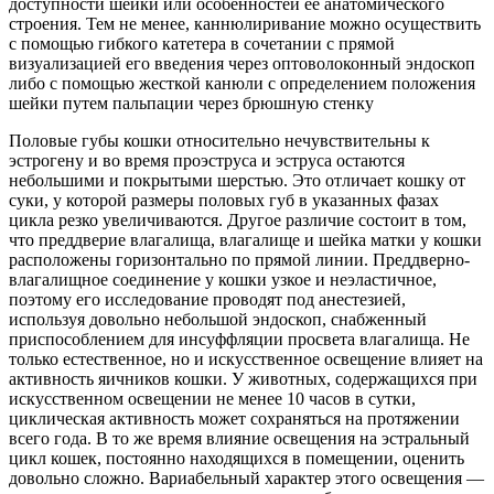
доступности шейки или особенностей ее анатомического
строения. Тем не менее, каннюлиривание можно осуществить
с помощью гибкого катетера в сочетании с прямой
визуализацией его введения через оптоволоконный
эндоскоп
либо с помощью жесткой канюли с определением положения
шейки путем пальпации через брюшную стенку
Половые губы кошки относительно нечувствительны к
эстрогену и во время проэструса и эструса остаются
небольшими и покрытыми шерстью. Это отличает кошку от
суки, у которой размеры половых губ в указанных фазах
цикла резко увеличиваются. Другое различие состоит в том,
что преддверие влагалища, влагалище и шейка матки у кошки
расположены горизонтально по прямой линии. Преддверно-
влагалищное соединение у кошки узкое и неэластичное,
поэтому его исследование проводят под анестезией,
используя довольно небольшой эндоскоп, снабженный
приспособлением для инсуффляции просвета влагалища. Не
только естественное, но и искусственное освещение влияет на
активность яичников кошки. У животных, содержащихся при
искусственном освещении не менее 10 часов в сутки,
циклическая активность может сохраняться на протяжении
всего года. В то же время влияние освещения на эстральный
цикл кошек, постоянно находящихся в помещении, оценить
довольно сложно. Вариабельный характер этого освещения —