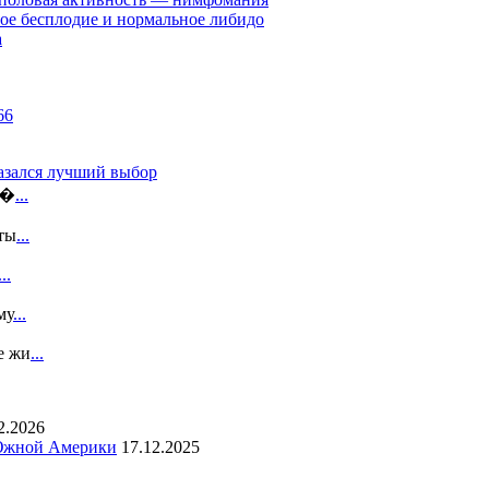
е бесплодие и нормальное либидо
а
казался лучший выбор
э�
...
ты
...
...
му
...
е жи
...
2.2026
 Южной Америки
17.12.2025