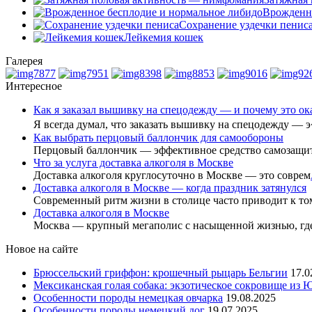
Врожденно
Сохранение уздечки пенис
Лейкемия кошек
Галерея
Интересное
Как я заказал вышивку на спецодежду — и почему это о
Я всегда думал, что заказать вышивку на спецодежду — 
Как выбрать перцовый баллончик для самообороны
Перцовый баллончик — эффективное средство самозащи
Что за услуга доставка алкоголя в Москве
Доставка алкоголя круглосуточно в Москве — это соврем
Доставка алкоголя в Москве — когда праздник затянулся
Современный ритм жизни в столице часто приводит к то
Доставка алкоголя в Москве
Москва — крупный мегаполис с насыщенной жизнью, гд
Новое на сайте
Брюссельский гриффон: крошечный рыцарь Бельгии
17.0
Мексиканская голая собака: экзотическое сокровище из
Особенности породы немецкая овчарка
19.08.2025
Особенности породы немецкий дог
19.07.2025