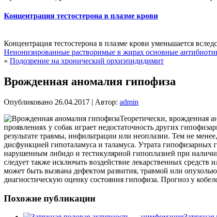
Концентрация тестостерона в плазме крови
Концентрация тестостерона в плазме крови уменьшается вследс
Неионизированные растворимые в жирах основные антибиоти
«
Подозрение на хронический орхиэпидидимит
Врожденная аномалия гипофиза
Опубликовано
26.04.2017
|
Автор:
admin
Теоретически, врожденная а
проявлениях у собак играет недостаточность других гипофиз
результате травмы, инфильтрации или неоплазии. Тем не менее
дисфункцией гипоталамуса и таламуса. Утрата гипофизарных г
нарушенным либидо и тестикулярной гипоплазией при наличи
следует также исключать воздействие лекарственных средств 
может быть вызвана дефектом развития, травмой или опухолью
диагностическую оценку состояния гипофиза. Прогноз у кобел
Похожие публикации
Затяжная