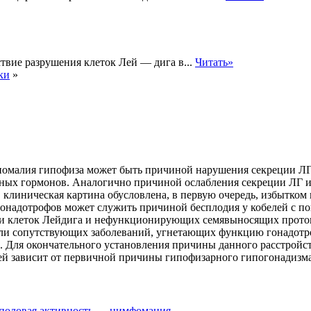
твие разрушения клеток Лей — дига в...
Читать»
ки
»
номалия гипофиза может быть причиной нарушения секреции ЛГ
арных гормонов. Аналогично причиной ослабления секреции ЛГ
, клиническая картина обусловлена,
в первую очередь, избытком
онадотрофов может служить причиной бесплодия у кобелей с по
и клеток Лейдига и нефункционирующих семявыносящих протоко
или сопутствующих заболеваний, угнетающих функцию гонадотро
. Для окончательного установления причины данного расстройс
ей зависит от первичной причины гипофизарного гипогонадизма
 половая активность — нимфомания