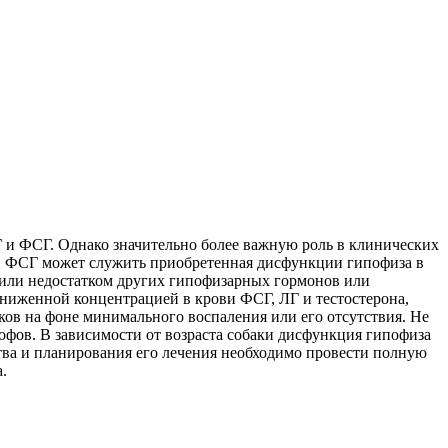
 и ФСГ. Однако значительно более важную роль в клинических
 и ФСГ может служить приобретенная дисфункции гипофиза в
 или недостатком других гипофизарных гормонов или
ниженной концентрацией в крови ФСГ, ЛГ и тестостерона,
в на фоне минимального воспаления или его отсутствия. Не
фов. В зависимости от возраста собаки дисфункция гипофиза
тва и планирования его лечения необходимо провести полную
.