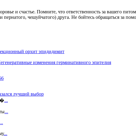
оровье и счастье. Помните, что ответственность за вашего пито
ли пернатого, чешуйчатого) друга. Не бойтесь обращаться за по
екционный орхит эпидидимит
егенеративные изменения герминативного эпителия
казался лучший выбор
э�
...
ты
...
...
му
...