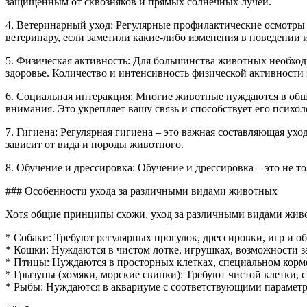
защищенным от сквозняков и прямых солнечных лучей.
4. Ветеринарный уход: Регулярные профилактические осмотры у
ветеринару, если заметили какие-либо изменения в поведении 
5. Физическая активность: Для большинства животных необход
здоровье. Количество и интенсивность физической активности 
6. Социальная интеракция: Многие животные нуждаются в общ
внимания. Это укрепляет вашу связь и способствует его психо
7. Гигиена: Регулярная гигиена – это важная составляющая ухо
зависит от вида и породы животного.
8. Обучение и дрессировка: Обучение и дрессировка – это не 
### Особенности ухода за различными видами животных
Хотя общие принципы схожи, уход за различными видами живо
* Собаки: Требуют регулярных прогулок, дрессировки, игр и о
* Кошки: Нуждаются в чистом лотке, игрушках, возможности з
* Птицы: Нуждаются в просторных клетках, специальном корм
* Грызуны (хомяки, морские свинки): Требуют чистой клетки, 
* Рыбы: Нуждаются в аквариуме с соответствующими параметр