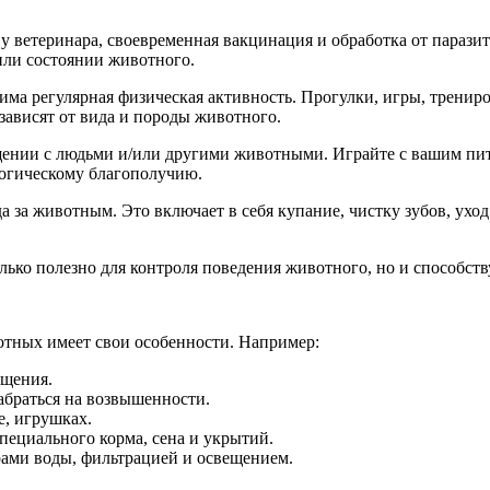
 ветеринара, своевременная вакцинация и обработка от паразито
или состоянии животного.
има регулярная физическая активность. Прогулки, игры, трени
зависят от вида и породы животного.
ении с людьми и/или другими животными. Играйте с вашим пито
логическому благополучию.
да за животным. Это включает в себя купание, чистку зубов, ух
только полезно для контроля поведения животного, но и способ
тных имеет свои особенности. Например:
бщения.
абраться на возвышенности.
е, игрушках.
специального корма, сена и укрытий.
ами воды, фильтрацией и освещением.