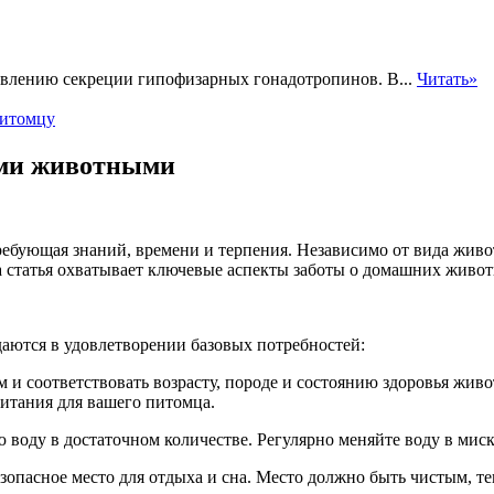
авлению секреции гипофизарных гонадотропинов. В...
Читать»
питомцу
ими животными
ребующая знаний, времени и терпения. Независимо от вида жив
а статья охватывает ключевые аспекты заботы о домашних живо
аются в удовлетворении базовых потребностей:
 и соответствовать возрасту, породе и состоянию здоровья жив
итания для вашего питомца.
ю воду в достаточном количестве. Регулярно меняйте воду в миск
зопасное место для отдыха и сна. Место должно быть чистым, т