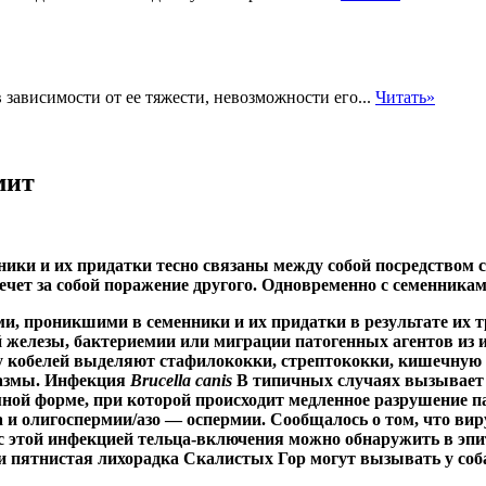
 зависимости от ее тяжести, невозможности его...
Читать»
мит
ники и их придатки тесно связаны между собой посредством 
лечет за собой поражение другого. Одновременно с семенника
и, проникшими в семенники и их придатки
в результате их 
 железы, бактериемии или миграции патогенных агентов из 
у кобелей выделяют стафилококки, стрептококки, кишечную 
лазмы. Инфекция
Brucella canis
В типичных случаях вызывает 
мной форме, при которой происходит медленное разрушение п
 и олигоспермии/азо — оспермии. Сообщалось о том, что вир
с этой инфекцией тельца-включения можно обнаружить в эпи
 пятнистая лихорадка Скалистых Гор могут вызывать у соба