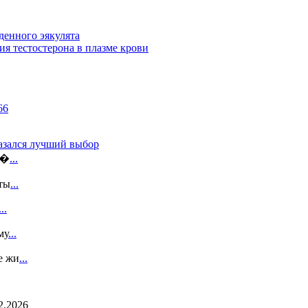
денного эякулята
я тестостерона в плазме крови
казался лучший выбор
э�
...
ты
...
...
му
...
е жи
...
2.2026