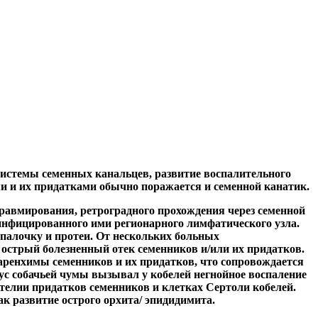
системы семенных канальцев, развитие воспалительного
ми и их придатками обычно поражается и семенной канатик.
травмирования, ретроградного прохождения через семенной
инфицированного ими регионарного лимфатического узла.
палочку и протеи. От нескольких больных
острый болезненный отек семенников и/или их придатков.
аренхимы семенников и их придатков, что сопровождается
ус собачьей чумы вызывал у кобелей негнойное воспаление
телии придатков семенников и клетках Сертоли кобелей.
к развитие острого орхита/ эпидидимита.