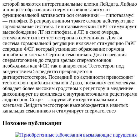
которой являются интерстициальные клетки Лейдига. Либидо
и процесс образования сперматозоидов зависят от
функциональной
активности оси семенники — гипоталамус
— гипофиз. В репродуктивном тракте самцов действуют две
гормональные системы. Гипоталамический ГнРГ стимулирует
высвобождение ЛГ из гипофиза, а ЛГ, в свою очередь,
стимулирует синтез тестостерона в семенниках. Другая
система гормональной регуляции включает стимуляцию ГнРГ
секреции ФСГ, который усиливает образование гормона
ингибина в клетках Сертоли семенников. Для созревания
сперматогониев до стадии зрелых сперматозоидов
необходимы как ФСГ, так и андрогены. Тестостерон под
воздействием 5а-редуктаз превращается в
дигидротестостерон. Последний по активности превосходит
тестостерон приблизительно в 2 раза, поскольку его молекула
обладает более высоким сродством к рецептору и медленнее
диссоциирует из комплекса с внутриклеточными рецепторами
андрогенов. Секре — тируемый интерстициальными
клетками Лейдига тестостерон высвобождается в извитых
канальцах семенников и стимулирует сперматогенез
Похожие публикации