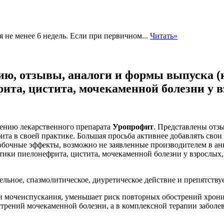
 не менее 6 недель. Если при первичном...
Читать»
, отзывы, аналоги и формы выпуска (к
та, цистита, мочекаменной болезни у в
нению лекарственного препарата
Уропрофит
. Представлены отзы
а в своей практике. Большая просьба активнее добавлять свои 
 побочные эффекты, возможно не заявленные производителем в 
ики пиелонефрита, цистита, мочекаменной болезни у взрослых, 
ьное, спазмолитическое, диуретическое действие и препятству
 мочеиспускания, уменьшает риск повторных обострений хронич
трений мочекаменной болезни, а в комплексной терапии заболе