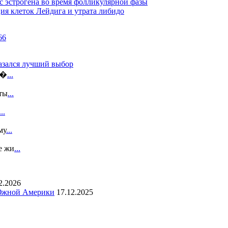
 эстрогена во время фолликулярной фазы
я клеток Лейдига и утрата либидо
казался лучший выбор
э�
...
ты
...
...
му
...
е жи
...
2.2026
 Южной Америки
17.12.2025