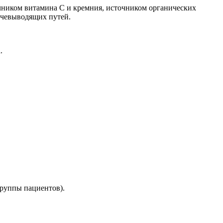
чником витамина С и кремния, источником органических
мочевыводящих путей.
.
группы пациентов).