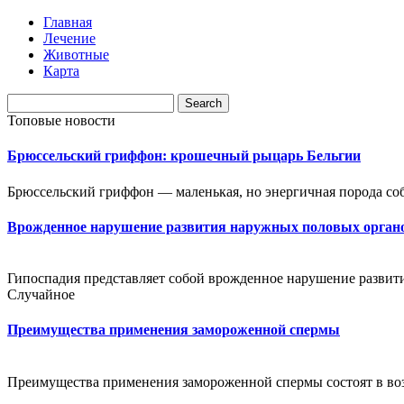
Главная
Лечение
Животные
Карта
Топовые новости
Брюссельский гриффон: крошечный рыцарь Бельгии
Брюссельский гриффон — маленькая, но энергичная порода соба
Врожденное нарушение развития наружных половых орган
Гипоспадия представляет собой врожденное нарушение развити
Случайное
Преимущества применения замороженной спермы
Преимущества применения замороженной спермы состоят в во