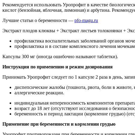
Рекомендуется использовать Уропрофит в качестве биологиче
кислот (бензойная, яблочная, лимонная) и арбутина. Рекомен
Лучшие статьи о беременности —
pfo-magu.ru
Экстракт плодов клюквы + Экстракт листьев толокнянки + Экс
профилактика воспалительных заболеваний органов моч
профилактика и в составе комплексного лечения мочекам
Капсулы 300 мг (иногда ошибочно называют таблетки).
Инструкция по применению и режим дозирования
Принимать Уропрофит следует по 1 капсуле 2 раза в день, зап
диспепсические жалобы (тошнота, рвота, боли в животе, н
аллергические реакции.
индивидуальная непереносимость компонентов препарата
возраст до 18 лет (отсутствуют исследования о безопаснос
беременность и период лактации (кормление грудью) (от
Применение при беременности и кормлении грудью
Уропрофит противопоказан при беременности и кормлении груд