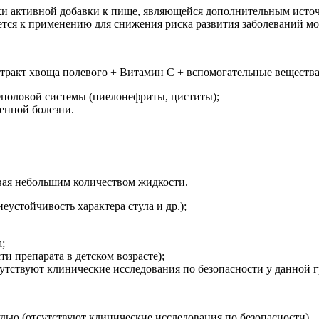
ски активной добавки к пище, являющейся дополнительным исто
дуется к применению для снижения риска развития заболеваний 
тракт хвоща полевого + Витамин С + вспомогательные вещества
еполовой системы (пиелонефриты, циститы);
енной болезни.
ивая небольшим количеством жидкости.
еустойчивость характера стула и др.);
;
ти препарата в детском возрасте);
сутствуют клинические исследования по безопасности у данной 
ью (отсутствуют клинические исследования по безопасности).