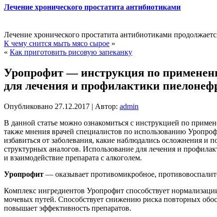
Лечение хронического простатита антибиотиками
Лечение хронического простатита антибиотиками продолжается
К чему снится мыть мясо сырое
»
«
Как приготовить рисовую запеканку
Уропрофит — инструкция по применению
для лечения и профилактики пиелонефри
Опубликовано
27.12.2017
|
Автор:
admin
В данной статье можно ознакомиться с инструкцией по приме
также мнения врачей специалистов по использованию Уропрофит
избавиться от заболевания, какие наблюдались осложнения и
структурных аналогов. Использование для лечения и профилакт
и взаимодействие препарата с алкоголем.
Уропрофит
— оказывает противомикробное, противовоспалител
Комплекс ингредиентов Уропрофит способствует нормализации
мочевых путей. Способствует снижению риска повторных обос
повышает эффективность препаратов.