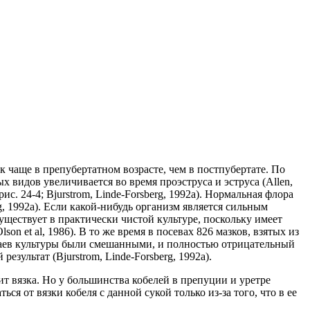
 чаще в препубертатном возрасте, чем в постпубертате. По
х видов увеличивается во время проэструса и эструса (Allen,
ис. 24-4; Bjurstrom, Linde-Forsberg, 1992а). Нормальная флора
, 1992а). Если какой-нибудь организм является сильным
уществует в практически чистой культуре, поскольку имеет
on et al, 1986). В то же время в посевах 826 мазков, взятых из
учаев культуры были смешанными, и полностью отрицательный
зультат (Bjurstrom, Linde-Forsberg, 1992а).
т вязка. Но у большинства кобелей в препуции и уретре
ся от вязки кобеля с данной сукой только из-за того, что в ее