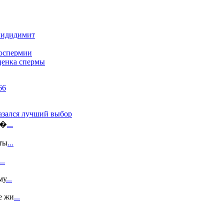
пидидимит
госпермии
ценка спермы
казался лучший выбор
э�
...
ты
...
...
му
...
е жи
...