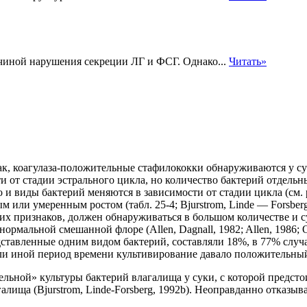
чиной нарушения секреции ЛГ и ФСГ. Однако...
Читать»
ак, коагулаза-положительные стафилококки обнаруживаются у сук
 от стадии эстрального цикла, но количество бактерий отдельны
во и виды бактерий
меняются в зависимости от стадии цикла (см. р
или умеренным ростом (табл. 25-4; Bjurstrom, Linde — Forsberg
ких признаков, должен обнаруживаться в большом количестве и с
рмальной смешанной флоре (Allen, Dagnall, 1982; Allen, 1986; Ols
едставленные одним видом бактерий, составляли 18%, в 77% сл
ли иной период времени культивирование давало положительный ре
льной» культуры бактерий влагалища у суки, с которой предстои
ища (Bjurstrom, Linde-Forsberg, 1992b). Неоправданно отказывать