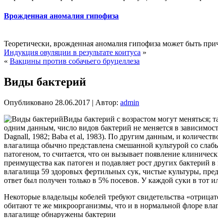
Врожденная аномалия гипофиза
Теоретически, врожденная аномалия гипофиза может быть при
Индукция овуляции в результате коитуса
»
«
Вакцины против собачьего бруцеллеза
Виды бактерий
Опубликовано
28.06.2017
|
Автор:
admin
Виды бактерий с возрастом могут меняться; т
одним данным, число видов бактерий не меняется в зависимости
Dagnall, 1982; Baba et al, 1983). По другим данным, и количест
влагалища обычно представлена смешанной культурой со слабым 
патогеном, то считается, что он вызывает появление клиничес
преимущества как патоген и подавляет рост других бактерий в но
влагалища 59 здоровых фертильных сук, чистые культуры, пр
ответ был получен только в 5% посевов. У каждой суки в тот и
Некоторые владельцы кобелей требуют свидетельства «отрицате
обитают те же микроорганизмы, что и в нормальной флоре влагал
влагалище обнаружены бактерии