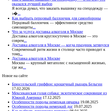
оказался лучший выбор
Я всегда думал, что заказать вышивку на спецодежду —
э�
...
Как выбрать перцовый баллончик для самообороны
Перцовый баллончик — эффективное средство
самозащиты
...
Что за услуга доставка алкоголя в Москве
Доставка алкоголя круглосуточно в Москве — это
соврем
...
Доставка алкоголя в Москве — когда праздник затянулся
Современный ритм жизни в столице часто приводит к
тому
...
Доставка алкоголя в Москве
Москва — крупный мегаполис с насыщенной жизнью,
где жи
...
Новое на сайте
Брюссельский гриффон: крошечный рыцарь Бельгии
17.02.2026
Мексиканская голая собака: экзотическое сокровище из
Южной Америки
17.12.2025
Особенности породы немецкая овчарка
19.08.2025
Особенности породы немецкий дог
19.07.2025
Как выбрать домашнего питомца
08.04.2025