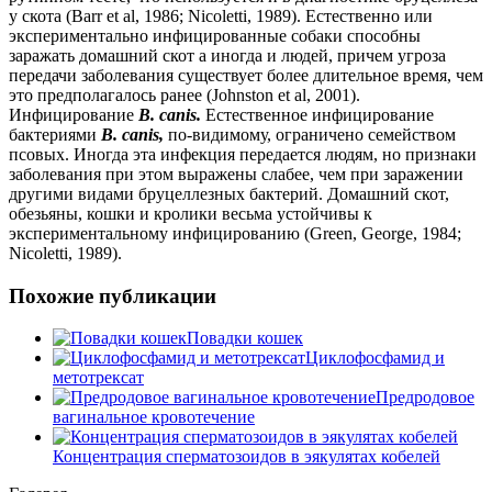
у скота (Barr et al, 1986; Nicoletti, 1989). Естественно или
экспериментально инфицированные собаки способны
заражать домашний скот а иногда и людей, причем угроза
передачи заболевания существует более длительное время, чем
это предполагалось ранее (Johnston et al, 2001).
Инфицирование
В. canis.
Естественное инфицирование
бактериями
В. canis,
по-видимому, ограничено семейством
псовых. Иногда эта инфекция передается людям, но признаки
заболевания при этом выражены слабее, чем при заражении
другими видами бруцеллезных бактерий. Домашний скот,
обезьяны, кошки и кролики весьма устойчивы к
экспериментальному инфицированию (Green, George, 1984;
Nicoletti, 1989).
Похожие публикации
Повадки кошек
Циклофосфамид и
метотрексат
Предродовое
вагинальное кровотечение
Концентрация сперматозоидов в эякулятах кобелей