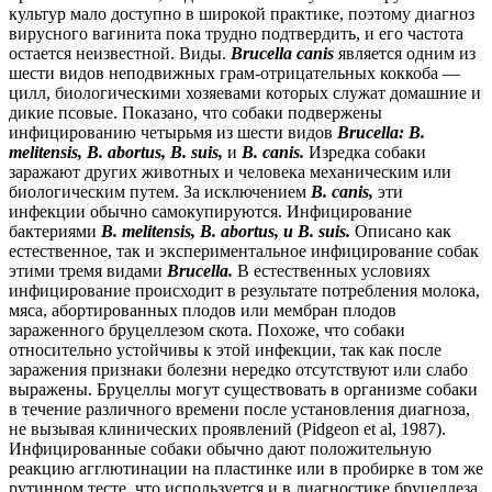
культур мало доступно в широкой практике, поэтому диагноз
вирусного вагинита пока трудно подтвердить, и его частота
остается неизвестной. Виды.
Brucella canis
является одним из
шести видов неподвижных грам-отрицательных коккоба —
цилл, биологическими хозяевами которых служат домашние и
дикие псовые. Показано, что собаки подвержены
инфицированию четырьмя из шести видов
Brucella: B.
melitensis, В. abortus, В. suis,
и
В. canis.
Изредка собаки
заражают других животных и человека механическим или
биологическим путем. За исключением
В. canis,
эти
инфекции обычно самокупируются. Инфицирование
бактериями
В. melitensis, В. abortus, и В. suis.
Описано как
естественное, так и экспериментальное инфицирование собак
этими тремя видами
Brucella.
В естественных условиях
инфицирование происходит в результате потребления молока,
мяса, абортированных плодов или мембран плодов
зараженного бруцеллезом скота. Похоже, что собаки
относительно устойчивы к этой инфекции, так как после
заражения признаки болезни нередко отсутствуют или слабо
выражены. Бруцеллы могут существовать в организме собаки
в течение различного времени после установления диагноза,
не вызывая клинических проявлений (Pidgeon et al, 1987).
Инфицированные собаки обычно дают положительную
реакцию агглютинации на пластинке или в пробирке в том же
рутинном тесте, что используется и в диагностике бруцеллеза