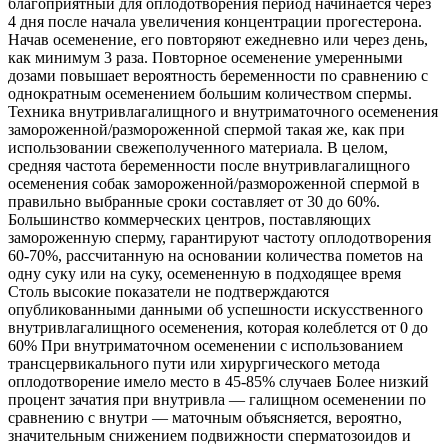
благоприятный для оплодотворения период начинается через
4 дня после начала увеличения концентрации прогестерона.
Начав осеменение, его повторяют ежедневно или через день,
как минимум 3 раза. Повторное осеменение
умеренными
дозами повышает вероятность беременности по сравнению с
однократным осеменением большим количеством спермы.
Техника внутривлагалищного и внутриматочного осеменения
замороженной/размороженной спермой такая же, как при
использовании свежеполученного материала. В целом,
средняя частота беременности после внутривлагалищного
осеменения собак замороженной/размороженной спермой в
правильно выбранные сроки составляет от 30 до 60%.
Большинство коммерческих центров, поставляющих
замороженную сперму, гарантируют частоту оплодотворения
60-70%, рассчитанную на основании количества пометов на
одну суку или на суку, осемененную в подходящее время
Столь высокие показатели не подтверждаются
опубликованными данными об успешности искусственного
внутривлагалищного осеменения, которая колеблется от 0 до
60% При внутриматочном осеменении с использованием
трансцервикального пути или хирургического метода
оплодотворение имело место в 45-85% случаев Более низкий
процент зачатия при внутривла — галищном осеменении по
сравнению с внутри — маточным объясняется, вероятно,
значительным снижением подвижности сперматозоидов и