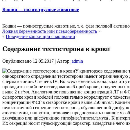
Кошки — полиэструсные животные
Кошки — полиэструсные животные, т. е. фаза половой активно
Ложная беременность или псевдобеременность
»
«
Поведение кошки при спаривании
Содержание тестостерона в крови
Опубликовано
12.05.2017
|
Автор:
admin
У крипторхов содержание т
однократного определения тестостерона имеют ограниченную 
сперматогонии. Степень IV: Во всех семенных канальцах отсу
проводить серийное исследование 6 проб крови, полученных о
выше 2 нг/мл. Аналогичное повышение концентраций ЛГ и ФС
сыворотке крови кобелей положительно коррелирует с тяжест
концентрации ФСГ в сыворотке крови выше 250 нг/мл. Концент
недостаточной секреции тестостерона, обусловленной дисфун
азооспермии, напротив, позволяет предположить наличие у со
эякуляцию или дисфункцию гипофиза/гипоталамуса . К интерп
Их секреция носит пульсирующий характер, вследствие чего и