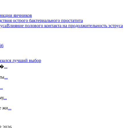
ункции яичников
ствия острого бактериального простатита
Влияние полового контакта на продолжительность эструса
казался лучший выбор
э�
...
ты
...
...
му
...
е жи
...
2.2026