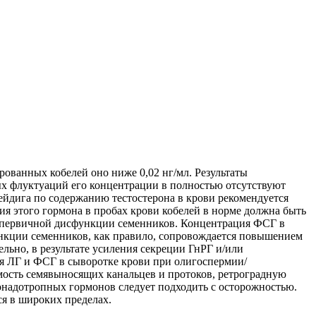
рованных кобелей оно ниже 0,02 нг/мл. Результаты
ых флуктуаций его концентрации в полностью отсутствуют
йдига по содержанию тестостерона в крови рекомендуется
я этого гормона в пробах крови кобелей в норме должна быть
 первичной дисфункции семенников. Концентрация ФСГ в
ункции семенников, как правило, сопровождается повышением
льно, в результате усиления секреции ГнРГ и/или
я ЛГ и ФСГ в сыворотке крови при олигоспермии/
мость семявыносящих канальцев и протоков, ретроградную
онадотропных гормонов следует подходить с осторожностью.
ся в широких пределах.