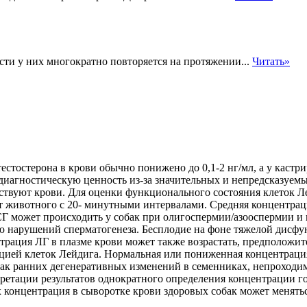
сти у них многократно повторяется на протяжении...
Читать»
естостерона в крови обычно понижено до 0,1-2 нг/мл, а у кастри
диагностическую ценность из-за значительных и непредсказуем
тствуют крови. Для оценки
функционального состояния клеток Ле
т животного с 20- минутными интервалами. Средняя концентраци
Г может происходить у собак при олигоспермии/азооспермии и
ью нарушений сперматогенеза. Бесплодие на фоне тяжелой дисф
рация ЛГ в плазме крови может также возрастать, предположите
кцией клеток Лейдига. Нормальная или пониженная концентраци
бак ранних дегенеративных изменений в семенниках, непроходи
ретации результатов однократного определения концентрации г
х концентрация в сыворотке крови здоровых собак может менять